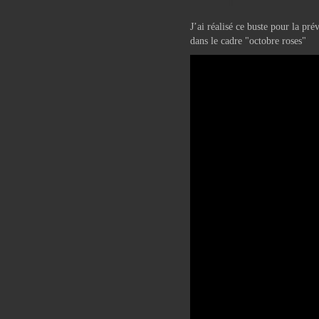
J’ai réalisé ce buste pour la p
dans le cadre "octobre roses"